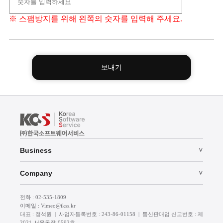
※ 스팸방지를 위해 왼쪽의 숫자를 입력해 주세요.
보내기
Business
∨
Microsoft 공인교육센터
Company
∨
AWS 공인교육센터
COMPANY
전화 : 02-535-1809
이메일 : Vimeo@ikss.kr
IT SOLUTION
NEWS
대표 : 정석원 | 사업자등록번호 : 243-86-01158 | 통신판매업 신고번호 : 제
2021-서울동작-0592호